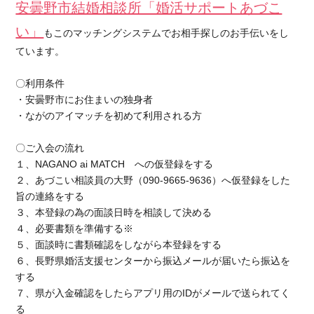
安曇野市結婚相談所「婚活サポートあづこ
い」
もこのマッチングシステムでお相手探しのお手伝いをし
ています。
〇利用条件
・安曇野市にお住まいの独身者
・ながのアイマッチを初めて利用される方
〇ご入会の流れ
１、NAGANO ai MATCH への仮登録をする
２、あづこい相談員の大野（090-9665-9636）へ仮登録をした
旨の連絡をする
３、本登録の為の面談日時を相談して決める
４、必要書類を準備する※
５、面談時に書類確認をしながら本登録をする
６、長野県婚活支援センターから振込メールが届いたら振込を
する
７、県が入金確認をしたらアプリ用のIDがメールで送られてく
る