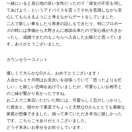
一緒にいると居心地の良い女性だったので「彼女の不安を消し
てあげよう」というアドバイスを貰ってそれを意識しながら安
心してもらえるようにと考えながらデートをしていました。
二人で新しい事をしたり将来の話しもできたり、特にプロポー
ズの時には準備から大野さんに相談出来たので安心感が大きか
ったし、成婚できたのもこちらへ入会したお蔭だと思っていま
す。ありがとうございました。
カウンセラーコメント
優しくて大らかなOさん、おめでとうございます！
入会から１ケ月間はお見合いを頑張っていて「思ったよりも忙
しい」と嬉しい悲鳴をあげていましたが、可愛らしいお相手と
のご縁が繋がり良かったですね。
お二人でご来店いただいた時には、可愛らしく芯のしっかりし
た彼女と、穏やかで素直でちょっと天然なOさんととても素敵な
家庭が想像できました。揃って来ていただき本当に嬉しかった
です。こちらこそありがとうございました。
どうぞ末永いお幸せをお祈りしています。