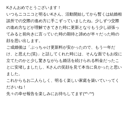
Kさんおめでとうございます！
いつもニコニコと明るいKさん、活動開始してから暫くは結婚相
談所での交際の進め方に手こずっていましたね。少しずつ交際
の進め方などが理解できてきた時に更新となりもう少し頑張っ
てみると前向きに言っていた時の期待と諦めが半々だった時の
顔を思い出します。
ご成婚後は「ぶっちゃけ更新料が安かったので、もう一年だ
け、と思えた(笑)」と話してくれた時には、そんな面でもお役に
立てたのかと少し驚きながらも婚活を続けられる料金だったこ
とに安堵しましたし、Kさんの笑顔を見て本当に良かったと思い
ました。
これからもお二人らしく、明るく楽しい家庭を築いていってく
ださいね！
先々の幸せ報告を楽しみにお待ちしてます(*^-^*)