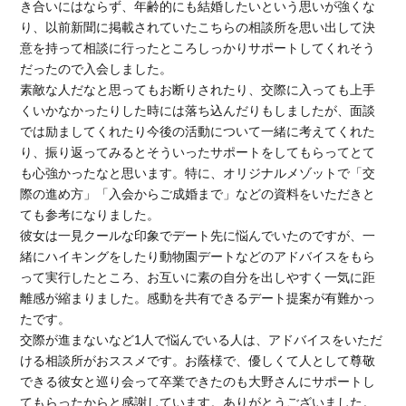
き合いにはならず、年齢的にも結婚したいという思いが強くな
り、以前新聞に掲載されていたこちらの相談所を思い出して決
意を持って相談に行ったところしっかりサポートしてくれそう
だったので入会しました。
素敵な人だなと思ってもお断りされたり、交際に入っても上手
くいかなかったりした時には落ち込んだりもしましたが、面談
では励ましてくれたり今後の活動について一緒に考えてくれた
り、振り返ってみるとそういったサポートをしてもらってとて
も心強かったなと思います。特に、オリジナルメゾットで「交
際の進め方」「入会からご成婚まで」などの資料をいただきと
ても参考になりました。
彼女は一見クールな印象でデート先に悩んでいたのですが、一
緒にハイキングをしたり動物園デートなどのアドバイスをもら
って実行したところ、お互いに素の自分を出しやすく一気に距
離感が縮まりました。感動を共有できるデート提案が有難かっ
たです。
交際が進まないなど1人で悩んでいる人は、アドバイスをいただ
ける相談所がおススメです。お蔭様で、優しくて人として尊敬
できる彼女と巡り会って卒業できたのも大野さんにサポートし
てもらったからと感謝しています。ありがとうございました。