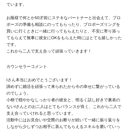
ています。
お蔭様で何とか50才前にステキなパートナーと出会えて、プロ
ポーズの準備も相談にのってもらったり、プロポーズリングを
買いに行くときに一緒に行ってもらえたりと、不安に寄り添っ
てもらえて無事に彼女にOKをもらえた時にはとても嬉しかった
です。
これから二人で支え合って頑張っていきます！
カウンセラーコメント
Iさん本当におめでとうございます！
諦めずに婚活を頑張って来られたから今の幸せに繋がっている
のでしょう。
小柄で穏やかなしっかり者の彼女と、明るく話し好きで裏表の
ないIさんとのお二人はとてもバランスが良く、これから二人で
支え合っていけれると思っています。
活動中にはお見合いや交際のお断りが続いて一緒に振り返りを
しながら少しずつお相手に喜んでもらえるスキルを磨いていっ