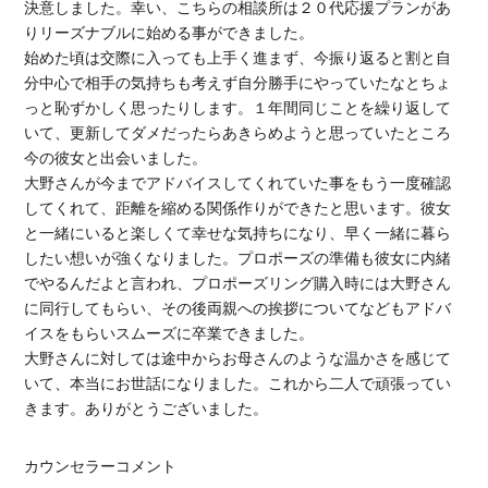
決意しました。幸い、こちらの相談所は２０代応援プランがあ
りリーズナブルに始める事ができました。
始めた頃は交際に入っても上手く進まず、今振り返ると割と自
分中心で相手の気持ちも考えず自分勝手にやっていたなとちょ
っと恥ずかしく思ったりします。１年間同じことを繰り返して
いて、更新してダメだったらあきらめようと思っていたところ
今の彼女と出会いました。
大野さんが今までアドバイスしてくれていた事をもう一度確認
してくれて、距離を縮める関係作りができたと思います。彼女
と一緒にいると楽しくて幸せな気持ちになり、早く一緒に暮ら
したい想いが強くなりました。プロポーズの準備も彼女に内緒
でやるんだよと言われ、プロポーズリング購入時には大野さん
に同行してもらい、その後両親への挨拶についてなどもアドバ
イスをもらいスムーズに卒業できました。
大野さんに対しては途中からお母さんのような温かさを感じて
いて、本当にお世話になりました。これから二人で頑張ってい
きます。ありがとうございました。
カウンセラーコメント