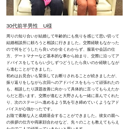
30代前半男性 U様
周りの知り合いが結婚して年齢的にも焦りを感じて思い切って
結婚相談所に頼ろうと相談に行きました。交際経験もなかった
ので何をどうしたら良いのか全くわからず、服装や会話の仕
方、デートマナーなど基本的な事から始まり、交際に沿ってア
ドバイスをしてもらい少しずつどうしたら良いのか経験しなが
ら進むことができました。
初めはお見合いも緊張してお断りされることが続きましたが、
振り返りをしながら次回へのアドバイスをもらって頑張れたの
も、相談したり課題改善に向かって具体的に言ってもらえたか
らだと思います。交際が進むと大野さんも一緒に喜んでくれた
り、次のステージへ進めるよう気を引き締めていくようなアド
バイスが心強かったです。
お陰で素敵な人と成婚退会することができました。彼女の親へ
の挨拶の仕方や両家顔合わせなど、先々のことも教えてもらえ
たので二人で頑張っていきたいと思います。